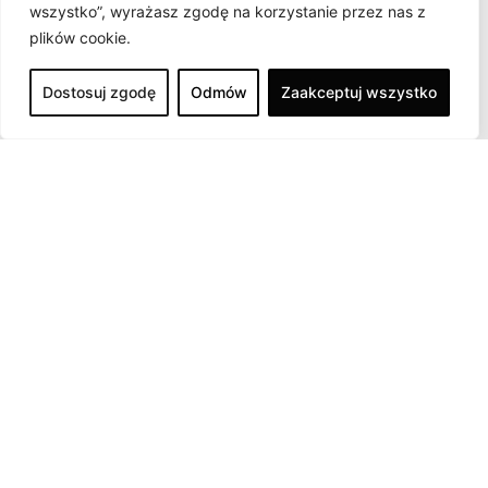
wszystko”, wyrażasz zgodę na korzystanie przez nas z
plików cookie.
Dostosuj zgodę
Odmów
Zaakceptuj wszystko
Udostępnij naszą stronę
Facebook
X
LinkedIn
WhatsApp
Email