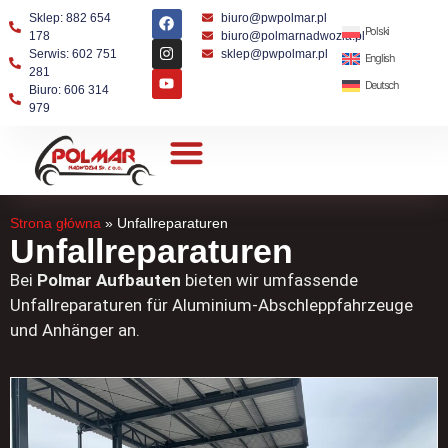
Sklep: 882 654
biuro@pwpolmar.pl
Polski
178
biuro@polmarnadwozia.pl
Serwis: 602 751
sklep@pwpolmar.pl
English
281
Deutsch
Biuro: 606 314
979
Strona główna
»
Unfallreparaturen
Unfallreparaturen
Bei
Polmar Aufbauten
bieten wir umfassende
Unfallreparaturen für Aluminium-Abschleppfahrzeuge
und Anhänger an.