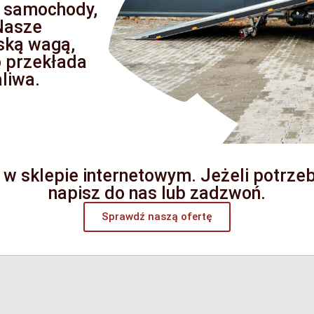
e samochody,
 Nasze
iską wagą,
co przekłada
liwa.
 w sklepie internetowym. Jeżeli potrze
napisz do nas lub zadzwoń.
Sprawdź naszą ofertę