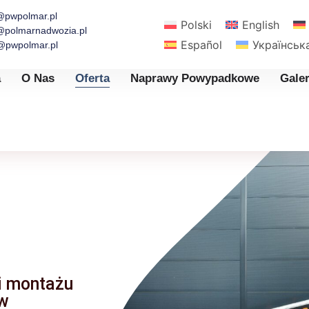
@pwpolmar.pl
Polski
English
@polmarnadwozia.pl
Español
Українськ
@pwpolmar.pl
a
O Nas
Oferta
Naprawy Powypadkowe
Galer
i montażu
ów