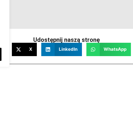
Udostępnij naszą stronę
ok
X
LinkedIn
WhatsApp
Telefon:
606 314 979
E-mail:
biuro@pwpolmar.pl
k – Piątek:
8.00 – 16:00